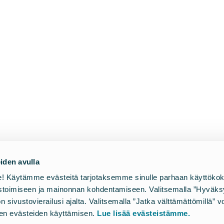
iden avulla
mme! Käytämme evästeitä tarjotaksemme sinulle parhaan käyttök
astoimiseen ja mainonnan kohdentamiseen. Valitsemalla ”Hyväksy
sivustovierailusi ajalta. Valitsemalla ”Jatka välttämättömillä” vo
ien evästeiden käyttämisen.
Lue lisää evästeistämme.