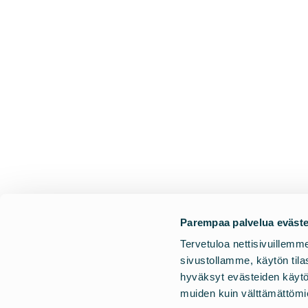
Parempaa palvelua eväste
Tervetuloa nettisivuille
sivustollamme, käytön til
hyväksyt evästeiden käytön 
muiden kuin välttämättöm