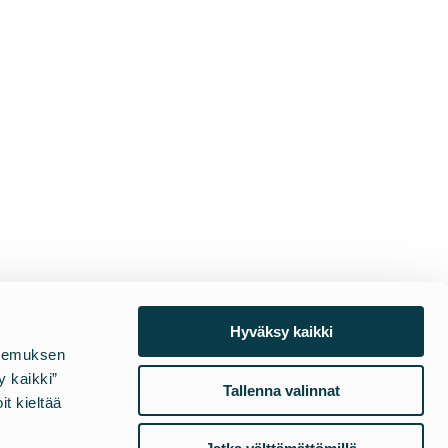
Hyväksy kaikki
okemuksen
 kaikki”
Tallenna valinnat
it kieltää